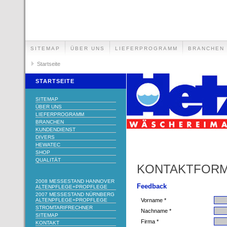
SITEMAP
ÜBER UNS
LIEFERPROGRAMM
BRANCHEN
Startseite
STARTSEITE
SITEMAP
ÜBER UNS
LIEFERPROGRAMM
BRANCHEN
KUNDENDIENST
DIVERS
HEWATEC
SHOP
QUALITÄT
KONTAKTFOR
2008 MESSESTAND HANNOVER
Feedback
ALTENPFLEGE+PROPFLEGE
2007 MESSESTAND NÜRNBERG
ALTENPFLEGE+PROPFLEGE
Vorname *
STROMTARIFRECHNER
Nachname *
SITEMAP
Firma *
KONTAKT