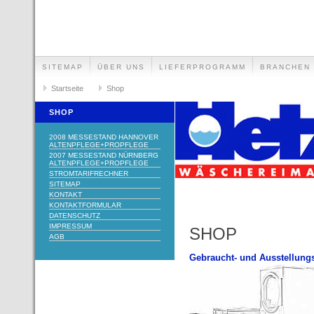
SITEMAP
ÜBER UNS
LIEFERPROGRAMM
BRANCHEN
Startseite
Shop
SHOP
2008 MESSESTAND HANNOVER
ALTENPFLEGE+PROPFLEGE
2007 MESSESTAND NÜRNBERG
ALTENPFLEGE+PROPFLEGE
STROMTARIFRECHNER
SITEMAP
KONTAKT
KONTAKTFORMULAR
DATENSCHUTZ
IMPRESSUM
SHOP
AGB
Gebraucht- und Ausstellung